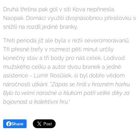
Druhá třetina pak gól v síti Kova nepřinesla.
Naopak. Domácí využili dvojnásobnou přesilovku s
snížili na rozdíl jediné branky.
Třetí perioda již ale byla v režii severomoravanů.
Tři přesné trefy v rozmezí pěti minut určily
konečný stav a tři body pro náš celek. Lodivod
mužského celku a autor dvou branek a jedné
asistence - Lumír Rosůlek, si byl dobře vědom
náročnosti utkání. "
Zápas se hrál v hrozném horku.
Bylo to velmi náročné a klukům patří velké díky za
bojovnost a kolektivní hru.
"
Share