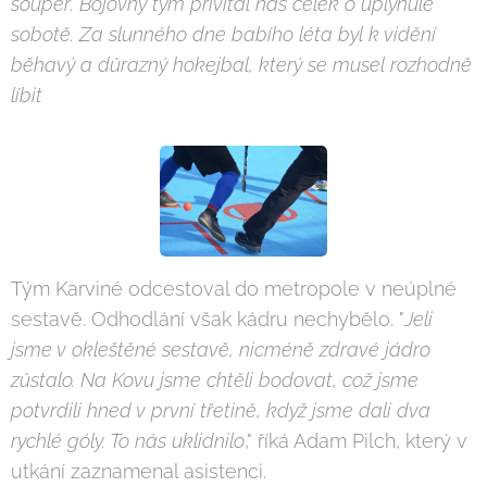
soupeř. Bojovný tým přivítal náš celek o uplynulé
sobotě. Za slunného dne babího léta byl k vidění
běhavý a důrazný hokejbal, který se musel rozhodně
líbit
Tým Karviné odcestoval do metropole v neúplné
sestavě. Odhodlání však kádru nechybělo. "
Jeli
jsme v okleštěné sestavě, nicméně zdravé jádro
zůstalo. Na Kovu jsme chtěli bodovat, což jsme
potvrdili hned v první třetině, když jsme dali dva
rychlé góly. To nás uklidnilo
," říká Adam Pilch, který v
utkání zaznamenal asistenci.