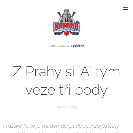
společně
... vítězit a prohrávat
...
Z Prahy si "A" tým
veze tři body
15.09.2019
Pražské Kovo je na domácí půdě nevyzpytatelný