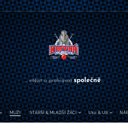
společně
... vítězit a prohrávat
...
MUŽI
STARŠÍ & MLADŠÍ ŽÁCI
U10 & U8
NÁ