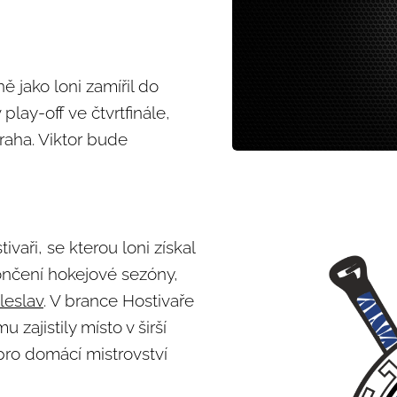
ně jako loni zamířil do
play-off ve čtvrtfinále,
raha. Viktor bude
vaři, se kterou loni získal
končení hokejové sezóny,
leslav
. V brance Hostivaře
zajistily místo v širší
ro domácí mistrovství