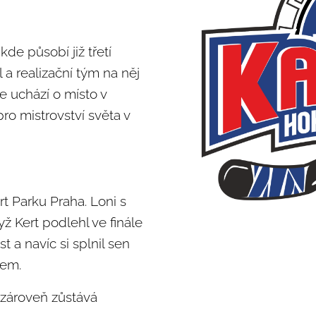
de působí již třetí
l a realizační tým na něj
e uchází o místo v
o mistrovství světa v
t Parku Praha. Loni s
ž Kert podlehl ve finále
t a navíc si splnil sen
šem.
 zároveň zůstává