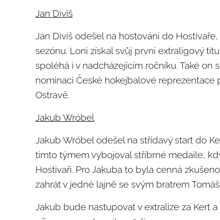
Jan Diviš
Jan Diviš odešel na hostování do Hostivaře, k
sezónu. Loni získal svůj první extraligový titu
spoléhá i v nadcházejícím ročníku. Také on s
nominaci České hokejbalové reprezentace pr
Ostravě.
Jakub Wróbel
Jakub Wróbel odešel na střídavý start do Ker
tímto týmem vybojoval stříbrné medaile, kdy
Hostivaři. Pro Jakuba to byla cenná zkušenos
zahrát v jedné lajně se svým bratrem Tomá
Jakub bude nastupovat v extralize za Kert a