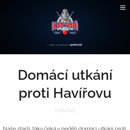
společně
... vítězit a prohrávat
...
Domácí utkání
proti Havířovu
17.09.2025
Naše starší žáky čeká v neděli domácí utkání proti