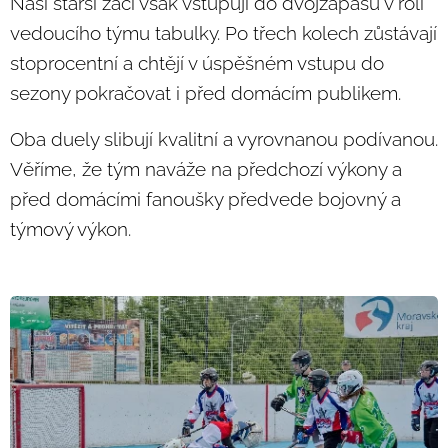
Naši starší žáci však vstupují do dvojzápasu v roli
vedoucího týmu tabulky. Po třech kolech zůstávají
stoprocentní a chtějí v úspěšném vstupu do
sezony pokračovat i před domácím publikem.
Oba duely slibují kvalitní a vyrovnanou podívanou.
Věříme, že tým naváže na předchozí výkony a
před domácími fanoušky předvede bojovný a
týmový výkon.