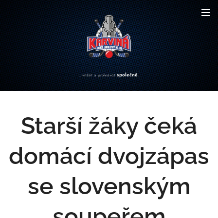
společně
... vítězit a prohrávat
...
Starší žáky čeká
domácí dvojzápas
se slovenským
soupeřem