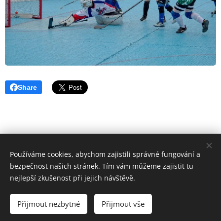
Share
SÍDLO: Majakovského 2098, Karviná-Mizerov, 734 01, IČO:
Používáme cookies, abychom zajistili správné fungování a
44738510, Č.Ú: 66633791/0100
bezpečnost našich stránek. Tím vám můžeme zajistit tu
nejlepší zkušenost při jejich návštěvě.
© 2020 Hokejbalový klub Karviná, spolek. Všechna práva
vyhrazena.
Přijmout nezbytné
Přijmout vše
Cookies