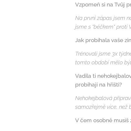
Vzpomeň si na Tvůj pr
Na první zápas jsem nas
jsme s "béčkem" proti V
Jak probíhala vaše zim
Trénovali jsme 3x týdn
tomto období mělo být
Vadila ti nehokejbalo
probíhají na hřišti?
Nehokejbalová příprav
samozřejmě více, než b
V čem osobně musíš 