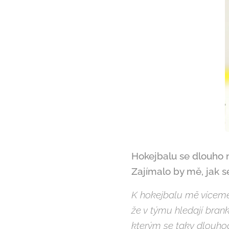
Hokejbalu se dlouho 
Zajímalo by mě, jak s
K hokejbalu mě vícemén
že v týmu hledají brank
kterým se taky dlouho