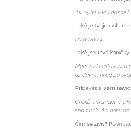
Asi 15 let jsem hrával
Jaké je tvoje číslo dr
Pětadvacet.
Jaké jsou tvé koníčky
Mám rád cestování a rá
už dávno, hned po škol
Přidáváš si sám navíc
Chodím pravidelně s ka
sport bohužel není moc
Čím se živíš? Popřípa