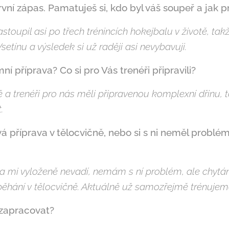
vní zápas. Pamatuješ si, kdo byl váš soupeř a jak p
toupil asi po třech trénincích hokejbalu v životě, tak
setínu a výsledek si už raději asi nevybavuji.
ní příprava? Co si pro Vás trenéři připravili?
ě a trenéři pro nás měli připravenou komplexní dřinu, 
.
vá příprava v tělocvičně, nebo si s ni neměl problém
a mi vyloženě nevadí, nemám s ní problém, ale chytá
ěhání v tělocvičně. Aktuálně už samozřejmě trénujeme 
zapracovat?