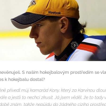
nevěnuješ. S naším hokejbalovým prostředím se vl
es k hokejbalu dostal?
ě přivedl můj kamarád Kony, který za Karvinou dlouhé
áře a jestli to nechci zkusit. Já jsem věděl, že to tad
době znám, takže nepůjdu do žádného cizího prostředí