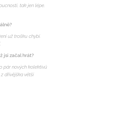
oucnosti, tak jen lépe.
iálně?
ní už trošku chybí.
.
 jsi začal hrát?
do pár nových kolektivů
z dřívějška větší