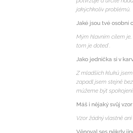
potvrzuje a určitě na
jakýchkoliv problémů.
Jaké jsou tvé osobní c
Mým hlavním cílem je, 
tom je doteď .
Jako jednička si v ka
Z mladších kluků jsem
zapadl jsem stejně bez
můžeme být spokojení.
Máš i nějaký svůj vzor
Vzor žádný vlastně ani 
Věnoval ses někdy ji