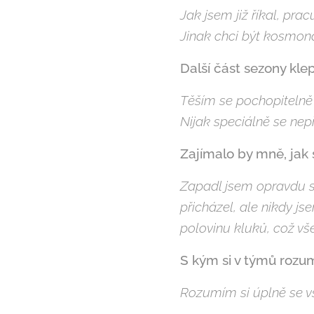
Jak jsem již říkal, prac
Jinak chci být kosmona
Další část sezony kle
Těším se pochopitelně 
Nijak speciálně se nepř
Zajímalo by mně, jak s
Zapadl jsem opravdu sk
přicházel, ale nikdy js
polovinu kluků, což vš
S kým si v týmů rozum
Rozumím si úplně se v