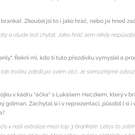
brankář. Zkoušel jsi to i jako hráč, nebo jsi hned za
y a všude lezl chytat. Jako hráč sem nikdy nepůsobi
enly". Řekni mi, kdo ti tuto přezdívku vymyslel a pr
ě tak trošku zdědil po svém otci. Je samozřejmě odv
vojku v kádru "áčka" s Lukášem Heczkem, který v b
ý gólman. Zachytal si i v reprezentaci, působil l si i
ka?
is v naší extralize mezi top 3 brankáře. Letos to zat