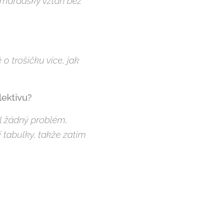
amarádský vztah bez
o trošičku více, jak
lektivu?
l žádný problém,
 tabulky, takže zatím