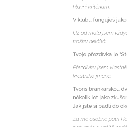
hlavní kritérium.
V klubu funguješ jako 
Už od mala jsem vždyck
trošku neláká.
Tvoje přezdívka je "St
Přezdívku jsem vlastn
křestního jména.
Tvoříš brankářskou d
několik let jako zkušen
Jak jste si padli do o
Za mě osobně patří Heč