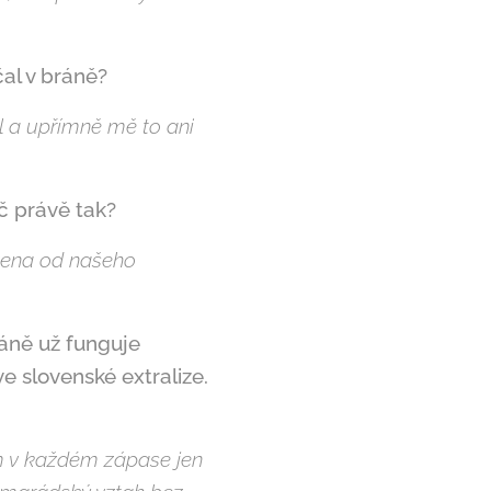
čal v bráně?
l a upřímně mě to ani
oč právě tak?
ozena od našeho
ráně už funguje
 ve slovenské extralize.
ím v každém zápase jen