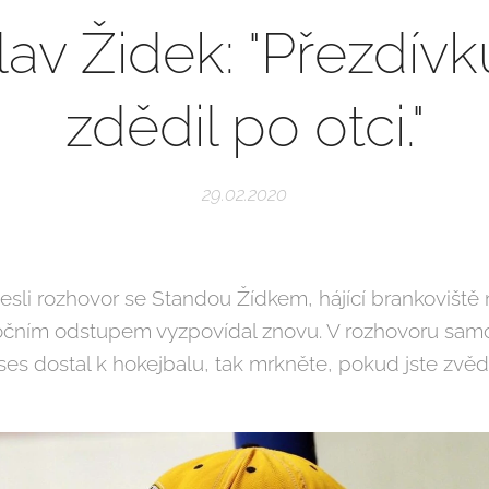
lav Židek: "Přezdív
zdědil po otci."
29.02.2020
esli rozhovor se Standou Žídkem, hájící brankoviště 
ročním odstupem vyzpovídal znovu. V rozhovoru sam
ses dostal k hokejbalu, tak mrkněte, pokud jste zvědav