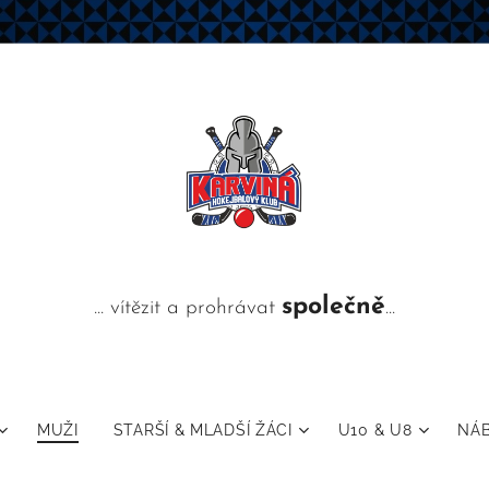
společně
... vítězit a prohrávat
...
MUŽI
STARŠÍ & MLADŠÍ ŽÁCI
U10 & U8
NÁ