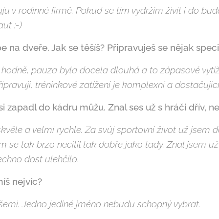
uju v rodinné firmě. Pokud se tím vydržím živit i do bud
ut :-)
pe na dveře. Jak se těšíš? Připravuješ se nějak spec
hodně, pauza byla docela dlouhá a to zápasové vytíže
ipravuji, tréninkové zatížení je komplexní a dostačující
i zapadl do kádru můžu. Znal ses už s hráči dřív, než
věle a velmi rychle. Za svůj sportovní život už jsem 
em se tak brzo necítil tak dobře jako tady. Znal jsem už 
echno dost ulehčilo.
íš nejvíc?
šemi. Jedno jediné jméno nebudu schopný vybrat.