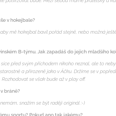
dále potvrzovat bude. Mezi sebou máme přátelský a k
íle v hokejbale?
aby mě hokejbal bavil pořád stejně, nebo možná ještě 
rvinském B-týmu. Jak zapadáš do jejich mladšího ko
 sice před svým příchodem nikoho neznal, ale to neby
starostně a přirozeně jako v Áčku. Držíme se v popředí
 Rozhodovat se však bude až v play off.
 v bráně?
nemám, snažím se být raději originál :-)
nému sportu? Pokud ano tak jakému?