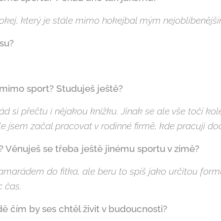
 hokej, který je stále mimo hokejbal mým nejoblíbenějš
esu?
 mimo sport? Studuješ ještě?
d si přečtu i nějakou knížku. Jinak se ale vše točí ko
e jsem začal pracovat v rodinné firmě, kde pracuji do
? Věnuješ se třeba ještě jinému sportu v zimě?
marádem do fitka, ale beru to spíš jako určitou formu
 čas.
dě čím by ses chtěl živit v budoucnosti?