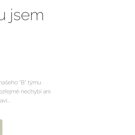
ku jsem
našeho "B" týmu.
ozřejmě nechybí ani
í...