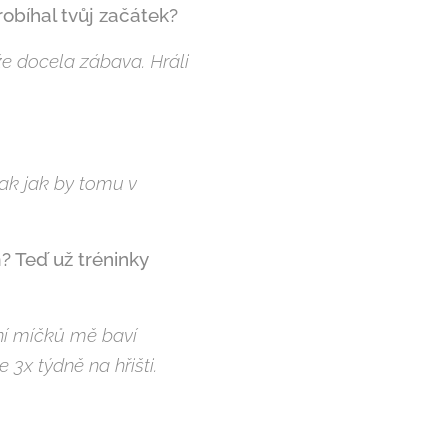
robíhal tvůj začátek?
že docela zábava. Hráli
tak jak by tomu v
? Teď už tréninky
ní míčků mě baví
3x týdně na hřišti.