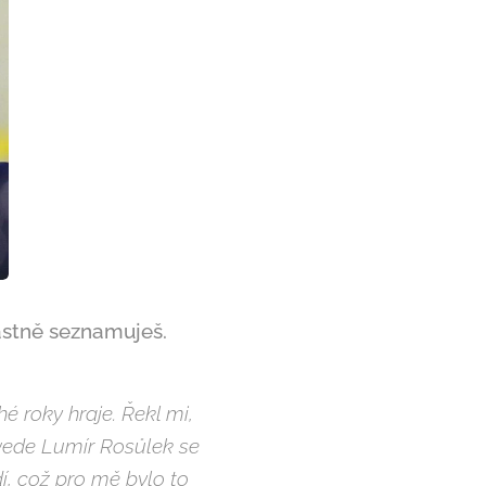
astně seznamuješ.
 roky hraje. Řekl mi,
y vede Lumír Rosůlek se
, což pro mě bylo to