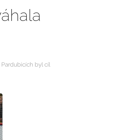
váhala
 Pardubicích byl cíl