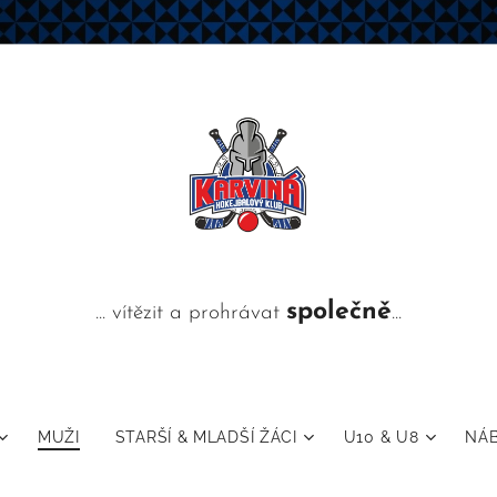
společně
... vítězit a prohrávat
...
MUŽI
STARŠÍ & MLADŠÍ ŽÁCI
U10 & U8
NÁ