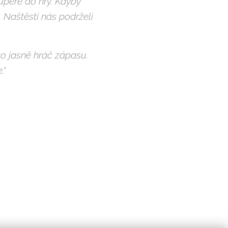
peře do hry. Kdyby
 Naštěstí nás podrželi
 to jasně hráč zápasu.
."