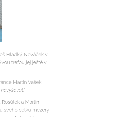
iloš Hladký. Nováček v
u trefou jej ještě v
bránce Martin Vašek.
ě navyšovat
."
a Rosůlek a Martin
onu svého celku mezery