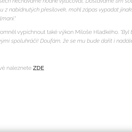
sech necháváme hodně vylučovat. Dostáváme tím sou
u z nabídnutých přesilovek, mohl zápas vypadat jinak.
lmani."
mněl vypíchnout také výkon Miloše Hladkého.
"Byl
ými spoluhráči! Doufám, že se mu bude dařit i nadále
ové naleznete
ZDE