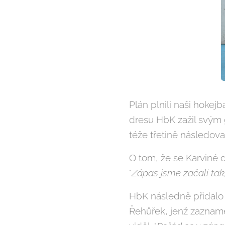
Plán plnili naši hokej
dresu HbK zažil svým 
téže třetině následov
O tom, že se Karviné d
"
Zápas jsme začali tak,
HbK následně přidalo d
Řehůřek, jenž zazname