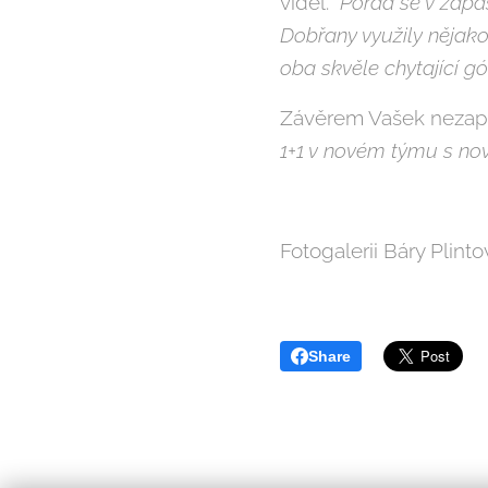
viděl. "
Pořád se v zápa
Dobřany využily nějako
oba skvěle chytající gó
Závěrem Vašek nezapo
1+1 v novém týmu s nov
Fotogalerii Báry Plint
Share