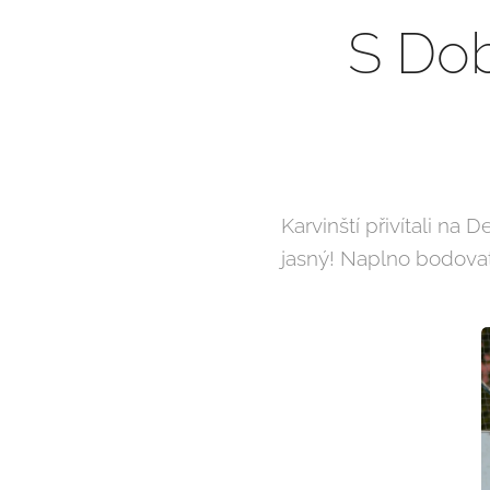
S Dob
Karvinští přivítali na 
jasný! Naplno bodovat 