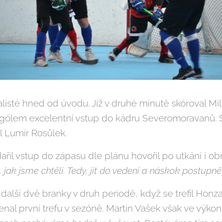
balisté hned od úvodu. Již v druhé minutě skóroval M
gólem excelentní vstup do kádru Severomoravanů. Svo
al Lumír Rosůlek.
ařil vstup do zápasu dle plánu hovořil po utkání i o
 jak jsme chtěli. Tedy, jít do vedení a náskok postupn
alší dvě branky v druh periodě, když se trefil Honz
nal první trefu v sezóně. Martin Vašek však ve výk