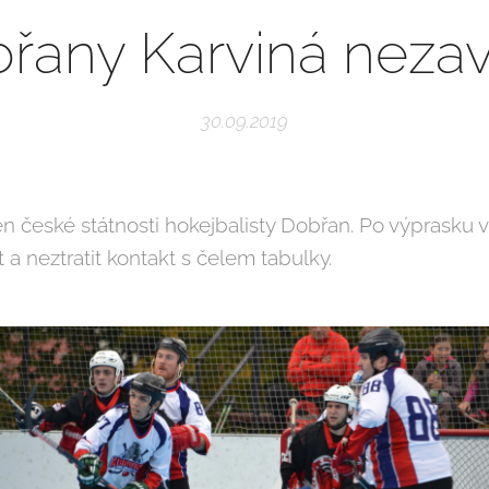
řany Karviná neza
30.09.2019
Den české státnosti hokejbalisty Dobřan. Po výprasku v
a neztratit kontakt s čelem tabulky.