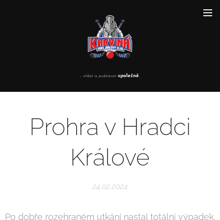
společně
... vítězit a prohrávat
...
Prohra v Hradci
Králové
24.02.2024
Po dobře rozehraném utkání nastal totální výpadek.