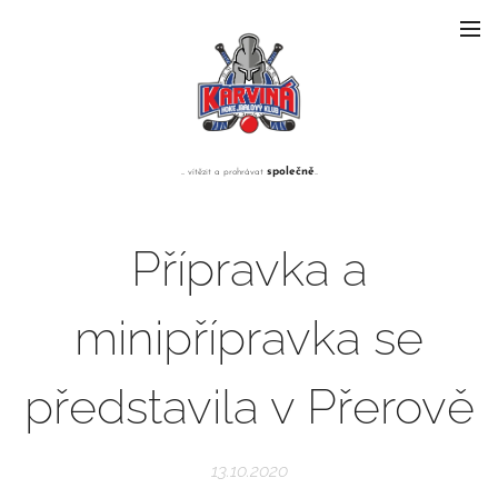
společně
... vítězit a prohrávat
...
Přípravka a
minipřípravka se
představila v Přerově
13.10.2020