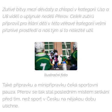
Zuřivé bitvy mezi děvčaty a chlapci v kategorii U10 a
U8 viděl o uplynulé neděli Přerov. Celek zubrů
připravil pro klání dětí v této věkové kategorii velmi
příznivé prostředí a náš tým si to náležitě užil.
Ilustrační foto
Také přípravku a minipřípravku čeká sportovní
pauza. Přerov se tak stal posledním místem setkání
před tím, než sport v Česku na nějakou dobu
utichne.