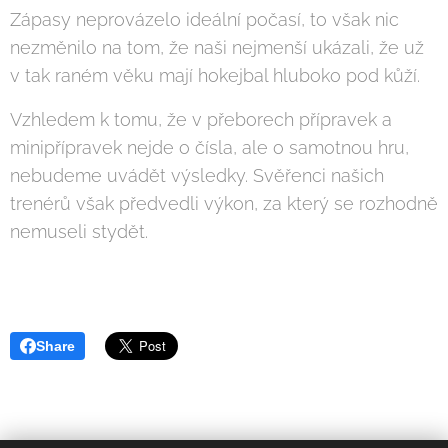
Zápasy neprovázelo ideální počasí, to však nic
nezměnilo na tom, že naši nejmenší ukázali, že už
v tak raném věku mají hokejbal hluboko pod kůží.
Vzhledem k tomu, že v přeborech přípravek a
minipřípravek nejde o čísla, ale o samotnou hru,
nebudeme uvádět výsledky. Svěřenci našich
trenérů však předvedli výkon, za který se rozhodně
nemuseli stydět.
Share