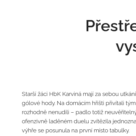
Přestř
vy
Starší žáci HbK Karviná mají za sebou utkán
gólové hody. Na domácím hřišti přivítali tým
rozhodně nenudili – padlo totiž neuvěřiteln
ofenzivně laděném duelu zvítězila jednozna
výhře se posunula na první místo tabulky.