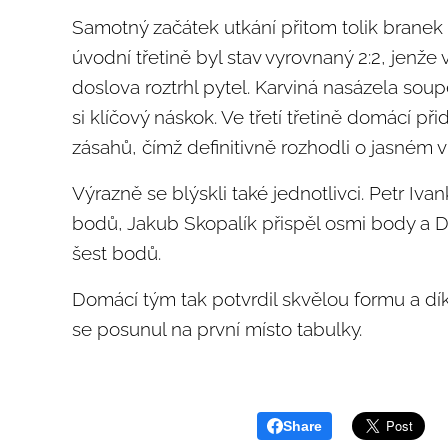
Samotný začátek utkání přitom tolik branek
úvodní třetině byl stav vyrovnaný 2:2, jenže 
doslova roztrhl pytel. Karviná nasázela soupe
si klíčový náskok. Ve třetí třetině domácí při
zásahů, čímž definitivně rozhodli o jasném ví
Výrazně se blýskli také jednotlivci. Petr Iv
bodů, Jakub Skopalík přispěl osmi body a D
šest bodů.
Domácí tým tak potvrdil skvělou formu a dí
se posunul na první místo tabulky.
Share