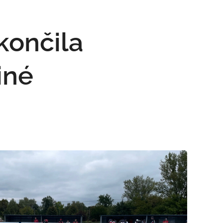
končila
iné