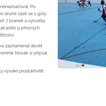
 nenaznačoval. Po
ve druhé části se s góly
ři 7 branek a vytvořila
dali ještě 9 přesných
tězství.
anka zaznamenal devět
ominik Novák si připsal
ky vysoké produktivitě