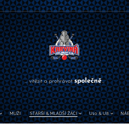
společně
... vítězit a prohrávat
...
MUŽI
STARŠÍ & MLADŠÍ ŽÁCI
U10 & U8
NÁ