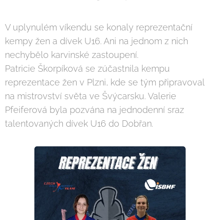
V uplynulém víkendu se konaly reprezentační
kempy žen a dívek U16. Ani na jednom z nich
nechybělo karvinské zastoupení.
Patricie Škorpíková se zúčastnila kempu
reprezentace žen v Plzni, kde se tým připravoval
na mistrovství světa ve Švýcarsku. Valerie
Pfeiferová byla pozvána na jednodenní sraz
talentovaných dívek U16 do Dobřan.