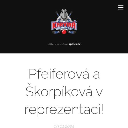
společně
... vítězit a prohrávat
...
Pfeiferová a
Škorpíková v
reprezentaci!
09.01.2024