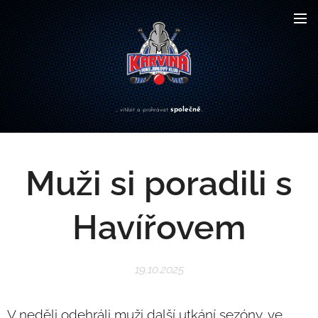
společně
... vítězit a prohrávat
...
Muži si poradili s
Havířovem
19.10.2025
V neděli odehráli muži další utkání sezóny, ve