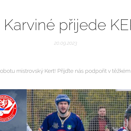
 Karviné přijede KE
20.09.2023
obotu mistrovský Kert! Přijďte nás podpořit v těžkém