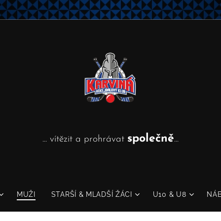
společně
... vítězit a prohrávat
...
MUŽI
STARŠÍ & MLADŠÍ ŽÁCI
U10 & U8
NÁ