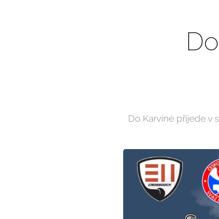
Do
Do Karviné přijede v s