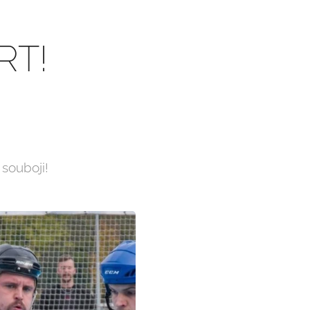
RT!
 souboji!