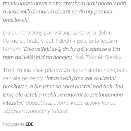
trenér upozorňoval na to, abychom hráli pořad v pěti
a nedovolili domácím dostat se do hry pomoci
přesilovek
."
Do druhé třetiny pak vstoupila Karviná dobře.
Pokud se hrálo v pěti lidech v poli, byla lepším
týmem. "
Divo vstřelil svůj druhý gól v zápase a tím
nám dal větší klid na hokejky,
" říká Zbyněk Sladký.
Třetí třetina však příznivcům karvinského hokejbalu
zahrála na nervy. "
I
nkasovali jsme gól ve vlastní
přesilovce, a tím jsme se sami dostali pod tlak. Ten
jsme ale ustáli a mohli se radovat ze zaslouženého
vítězství
,"
popsal klubovému webu divoký konec
zápasu novopečený tatínek.
Fotogalerie
ZDE