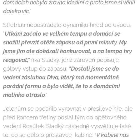
domácích nebyla zrovna ideální a proto jsme si věřili
daleko víc
."
Střetnutí nepostrádalo dynamiku hned od úvodu.
"
Utkání začalo ve velkém tempu a domácí se
snažili převzít otěže zápasu od první minuty. My
jsme jim ale dokázali konkurovat, a na tempo hry
reagovat,"
říká Sladký, jenž zároveň popisuje
gólový vstup do zápasu:
"Dostali jsme se do
vedení zásluhou Diva, který má momentálně
parádní formu a bylo vidět, že to s domácími
malinko otřáslo
."
Jelenům se podařilo vyrovnat v přesilové hře, ale
před koncem třetiny poslal tým do opětovného
vedení Rosůlek. Sladký následně vysvětluje také
to, co se dělo o přestávce kabině: "
V kabině nás