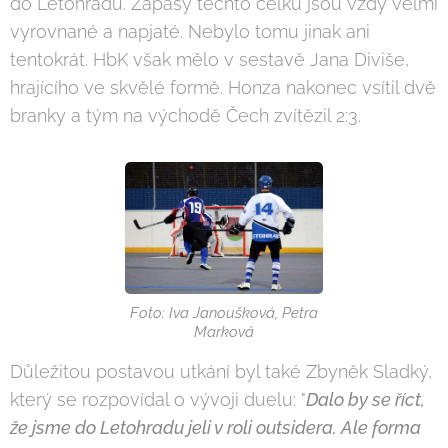
do Letohradu. Zápasy těchto celků jsou vždy velmi
vyrovnané a napjaté. Nebylo tomu jinak ani
tentokrát. HbK však mělo v sestavě Jana Diviše,
hrajícího ve skvělé formě. Honza nakonec vsítil dvě
branky a tým na východě Čech zvítězil 2:3.
Foto: Iva Janoušková, Petra
Marková
Důležitou postavou utkání byl také Zbyněk Sladký,
který se rozpovídal o vývoji duelu: "
Dalo by se říct,
že jsme do Letohradu jeli v roli outsidera. Ale forma