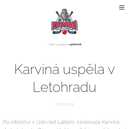
společně
... vítězit a prohrávat
...
Karviná uspěla v
Letohradu
18.11.2019
Po vítězství v Ústí nad Labem, cestovala Karviná