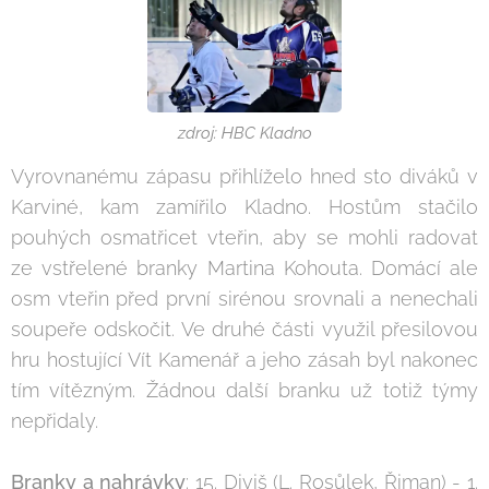
zdroj: HBC Kladno
Vyrovnanému zápasu přihlíželo hned sto diváků v
Karviné, kam zamířilo Kladno. Hostům stačilo
pouhých osmatřicet vteřin, aby se mohli radovat
ze vstřelené branky Martina Kohouta. Domácí ale
osm vteřin před první sirénou srovnali a nenechali
soupeře odskočit. Ve druhé části využil přesilovou
hru hostující Vít Kamenář a jeho zásah byl nakonec
tím vítězným. Žádnou další branku už totiž týmy
nepřidaly.
Branky a nahrávky
: 15. Diviš (L. Rosůlek, Řiman) - 1.