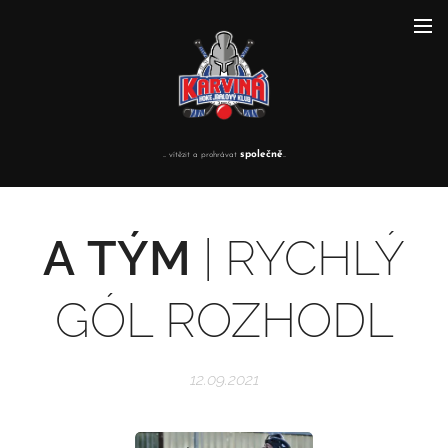
společně
... vítězit a prohrávat
...
A
TÝM
| RYCHLÝ
GÓL ROZHODL
12.09.2021