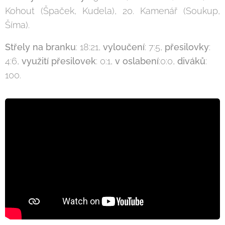
Kohout (Špaček, Kudela), 20. Kamenář (Soukup,
Šíma).
Střely na branku
: 18:21,
vyloučení
: 7:5,
přesilovky
:
4:6,
využití
přesilovek
: 0:1,
v
oslabení
:0:0,
diváků
:
100.